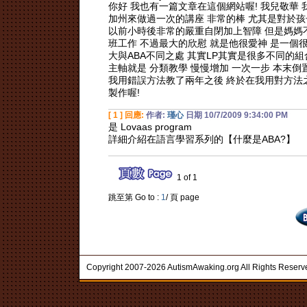
你好 我也有一篇文章在這個網站喔! 我兒敬華 
加州來做過一次的講座 非常的棒 尤其是對於孩子比
以前小時後非常的嚴重自閉加上智障 但是媽媽
班工作 不過最大的欣慰 就是他很愛神 是一個很棒的成
大與ABA不同之處 其實LP其實是很多不同的組
主軸就是 分類教學 慢慢增加 一次一步 本末倒
我用錯誤方法教了兩年之後 終於在我用對方法之
製作喔!
[ 1 ] 回應:
作者:
瑾心
日期 10/7/2009 9:34:00 PM
是 Lovaas program
詳細介紹在語言學習系列的【什麼是ABA?】
1 of 1
跳至第 Go to :
1
/ 頁 page
Copyright 2007-2026 AutismAwaking.org All Rights Reserv