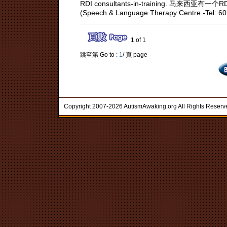
RDI consultants-in-training. 马来西亚有一个RDI co
(Speech & Language Therapy Centre -Tel: 6
1 of 1
跳至第 Go to :
1
/ 頁 page
Copyright 2007-2026 AutismAwaking.org All Rights Reserv